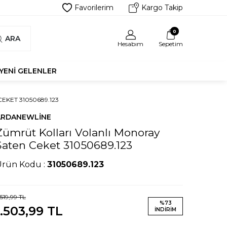
Favorilerim
Kargo Takip
0
ARA
Hesabım
Sepetim
YENI GELENLER
KET 31050689.123
ARDANEWLINE
Zümrüt Kolları Volanlı Monoray
Saten Ceket 31050689.123
Ürün Kodu :
31050689.123
.519,99
TL
%
73
1.503,99
TL
İNDIRIM