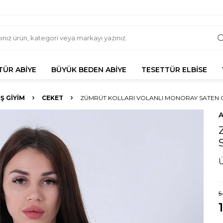
TÜR ABIYE
BÜYÜK BEDEN ABIYE
TESETTÜR ELBISE
IŞ GIYIM
CEKET
ZÜMRÜT KOLLARI VOLANLI MONORAY SATEN CE
5