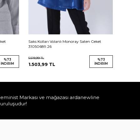
eket
Saks Kolları Volanlı Monoray Saten Ceket
Beyaz Kol
31050689.26
31050689
5.519,99
TL
5.519,99
TL
%
73
%
73
İNDIRIM
1.503,99
TL
İNDIRIM
1.503,9
eminist Markası ve mağazası ardanewline
uruluşudur!