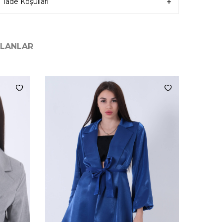
İade Koşulları
ILANLAR