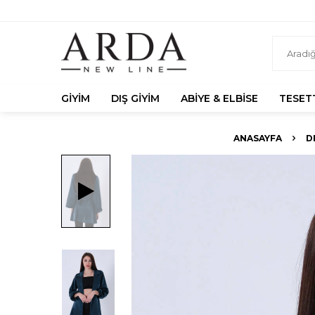
GIYIM
DIŞ GIYIM
ABIYE & ELBISE
TESET
ANASAYFA
D