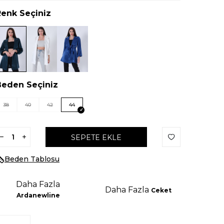
Renk Seçiniz
Beden Seçiniz
38
40
42
44
SEPETE EKLE
Beden Tablosu
Daha Fazla
Daha Fazla
Ceket
Ardanewline