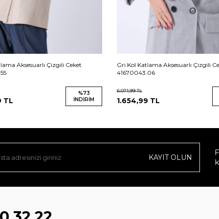
tlama Aksesuarlı Çizgili Ceket
Gri Kol Katlama Aksesuarlı Çizgili C
55
41670043.06
6.071,99
TL
%
73
9
TL
İNDIRIM
1.654,99
TL
F
KAYIT OLUN
k
0 32 22