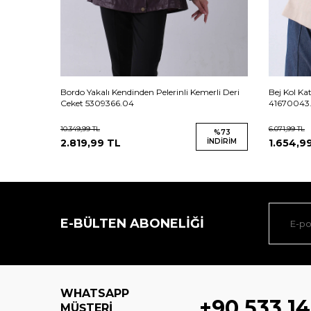
et
Bordo Yakalı Kendinden Pelerinli Kemerli Deri
Bej Kol Ka
Ceket 5309366.04
41670043.
10.349,99
TL
6.071,99
TL
%
73
%
73
İNDIRIM
2.819,99
TL
İNDIRIM
1.654,9
E-BÜLTEN ABONELIĞI
WHATSAPP
+90 533 14
MÜŞTERI