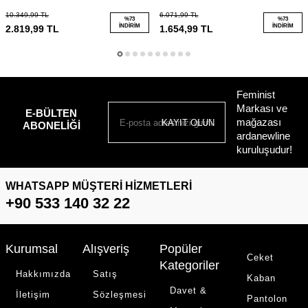
10.349,99
TL
6.071,99
TL
%
73
%
73
İNDIRIM
İNDIRIM
2.819,99
TL
1.654,99
TL
Feminist
Markası ve
E-BÜLTEN
mağazası
KAYIT OLUN
ABONELIĞI
ardanewline
kuruluşudur!
WHATSAPP MÜŞTERI HIZMETLERI
+90 533 140 32 22
Kurumsal
Alışveriş
Popüler
Ceket
Kategoriler
Hakkımızda
Satış
Kaban
Davet &
İletişim
Sözleşmesi
Pantolon