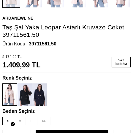
ARDANEWLINE
Taş Şal Yaka Leopar Astarlı Kruvaze Ceket
39711561.50
Ürün Kodu :
39711561.50
5.174,99
TL
%
73
1.409,99
TL
İNDIRIM
Renk Seçiniz
Beden Seçiniz
S
M
L
XL